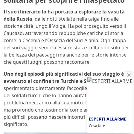
Il suo itinerario lo ha portato a esplorare la vastità
della Russia
, dalle notti stellate nella taiga fino alle
storiche città lungo il Volga. Ha poi proseguito verso il
Caucaso, attraversando repubbliche cariche di storia
come la Cecenia e l’Ossezia del Sud-Alania. Ogni tappa
del suo viaggio sembra essere stata scelta non solo per
la bellezza dei paesaggi ma anche per le storie intense
che questi luoghi possono raccontare.
Uno degli episodi più significativi del suo viaggio è
avvenuto al confine tra Turchia e Siria:
qui Biagio ha
sperimentato direttamente l’accoglienza straordinaria
dei soldati turchi che lo hanno aiutato a risolvere un
problema meccanico alla sua moto. Un gesto semplice
ma profondo che testimonia come anche nei momenti
più difficili possano nascere incontri umani ricchi di
ESPERTI ALLARME
significato.
Cosa fare