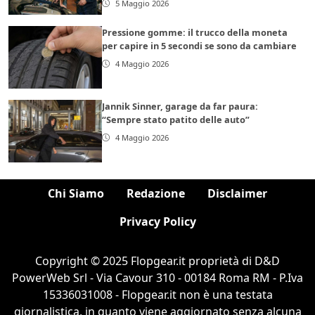
5 Maggio 2026
Pressione gomme: il trucco della moneta
per capire in 5 secondi se sono da cambiare
4 Maggio 2026
Jannik Sinner, garage da far paura:
“Sempre stato patito delle auto”
4 Maggio 2026
Chi Siamo
Redazione
Disclaimer
Privacy Policy
Copyright © 2025 Flopgear.it proprietà di D&D
PowerWeb Srl - Via Cavour 310 - 00184 Roma RM - P.Iva
15336031008 - Flopgear.it non è una testata
giornalistica, in quanto viene aggiornato senza alcuna