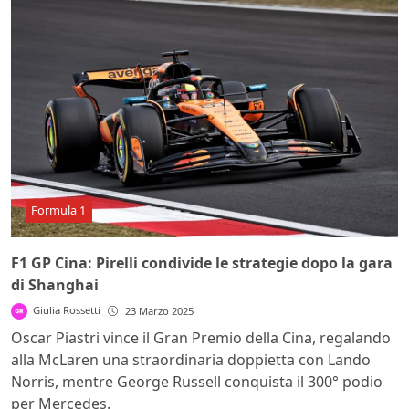
Formula 1
F1 GP Cina: Pirelli condivide le strategie dopo la gara
di Shanghai
Giulia Rossetti
23 Marzo 2025
Oscar Piastri vince il Gran Premio della Cina, regalando
alla McLaren una straordinaria doppietta con Lando
Norris, mentre George Russell conquista il 300° podio
per Mercedes.