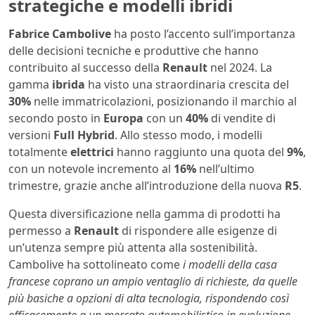
strategiche e modelli ibridi
Fabrice Cambolive
ha posto l’accento sull’importanza
delle decisioni tecniche e produttive che hanno
contribuito al successo della
Renault
nel 2024. La
gamma
ibrida
ha visto una straordinaria crescita del
30%
nelle immatricolazioni, posizionando il marchio al
secondo posto in
Europa
con un
40%
di vendite di
versioni
Full Hybrid
. Allo stesso modo, i modelli
totalmente
elettrici
hanno raggiunto una quota del
9%
,
con un notevole incremento al
16%
nell’ultimo
trimestre, grazie anche all’introduzione della nuova
R5
.
Questa diversificazione nella gamma di prodotti ha
permesso a
Renault
di rispondere alle esigenze di
un’utenza sempre più attenta alla sostenibilità.
Cambolive ha sottolineato come
i modelli della casa
francese coprano un ampio ventaglio di richieste, da quelle
più basiche a opzioni di alta tecnologia, rispondendo così
efficacemente a un mercato automobilistico in evoluzione.