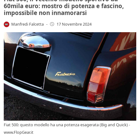
60mila euro: mostro di potenza e fascino,
impossibile non innamorarsi
Manfredi Falcetta
-
17 Novembre 2024
Fiat 500: questo modello ha una potenza esagerata (Big and Quick) -
www.FlopGear.it