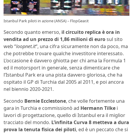
Istanbul Park piloti in azione (ANSA) – FlopGear.it
Secondo quanto emerso,
il circuito replica è ora in
vendita ad un prezzo di 1,86 milioni di euro
sul sito
web “
loopnet.it
“, una cifra sicuramente non da poco, ma
che potrebbe trovare qualche investitore interessato.
L’occasione è davvero ghiotta per chi ama la Formula 1
ed il motorsport in generale, senza dimenticare che
l’Istanbul Park era una pista davvero gloriosa, che ha
ospitato il GP di Turchia dal 2005 al 2011, e poi ancora
nel biennio 2020-2021.
Secondo
Bernie Ecclestone
, che volle fortemente una
gara in Turchia e commissionò ad
Hermann Tilke
i
lavori di progettazione, quello di Istanbul era il miglior
tracciato del mondo.
L’infinita Curva 8 metteva a dura
prova la tenuta fisica dei piloti
, ed è un peccato che si