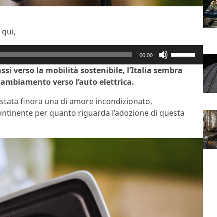
 qui,
Usa
00:00
i
i verso la mobilità sostenibile, l’Italia sembra
tasti
ambiamento verso l’auto elettrica.
freccia
su/giù
n è stata finora una di amore incondizionato,
per
continente per quanto riguarda l’adozione di questa
aumentare
o
diminuire
il
volume.