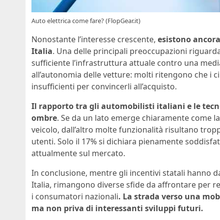
Auto elettrica come fare? (FlopGear.it)
Nonostante l’interesse crescente,
esistono ancora 
Italia
. Una delle principali preoccupazioni riguarda l
sufficiente l’infrastruttura attuale contro una media
all’autonomia delle vetture: molti ritengono che i c
insufficienti per convincerli all’acquisto.
Il rapporto tra gli automobilisti italiani e le tec
ombre
. Se da un lato emerge chiaramente come la c
veicolo, dall’altro molte funzionalità risultano tr
utenti. Solo il 17% si dichiara pienamente soddisfat
attualmente sul mercato.
In conclusione, mentre gli incentivi statali hanno da
Italia, rimangono diverse sfide da affrontare per r
i consumatori nazionali
. La strada verso una mob
ma non priva di interessanti sviluppi futuri.