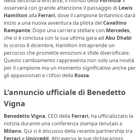
Nella settimana entrante, il mondo della
Formula 1
osserverà con grande attenzione il passaggio di
Lewis
Hamilton
alla
Ferrari
, dove il campione britannico darà
inizio a una nuova avventura da pilota del
Cavallino
Rampante
. Dopo una carriera stellare con
Mercedes
,
che si è conclusa con la sua ultima gara ad
Abu Dhabi
lo scorso 8 dicembre, Hamilton intraprende un
percorso che promette emozioni e sfide diversificate.
Questo cambiamento rappresenta non solo una novità
per il campione ma un momento significativo anche per
gli appassionati e i tifosi della
Rossa
.
L’annuncio ufficiale di Benedetto
Vigna
Benedetto Vigna
, CEO della
Ferrari
, ha ufficializzato la
notizia durante una conferenza stampa tenutasi a
Milano
. Qui si è discusso della recente partnership tra
Ferrari
e
Unicredit
. Attraverso le sue dichiarazioni,