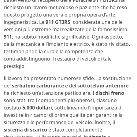
L’intervento di recupero della
Porsche 911 GT3RS
ha
richiesto un lavoro meticoloso e paziente che ha reso
questo progetto una vera e propria opera d’arte
ingegneristica. La
911 GT3RS
, considerata una delle
versioni più estreme mai realizzate della famosissima
911
, ha subito modifiche significative. Ogni aspetto,
dalla meccanica all’impianto elettrico, è stato rivisitato,
testimoniando la cura e la competenza che
contraddistinguono il restauro di veicoli di tale
prestigio.
Il lavoro ha presentato numerose sfide. La sostituzione
del
serbatoio carburante
e del
sottotelaio anteriore
ha richiesto un’attenzione particolare. I
dischi freno
sono stati tra i componenti più onerosi, ciascuno
costato
5.000 dollari
, sottolineando l’importanza di
investire in ricambi di prima qualità per garantire la
sicurezza e le performance del veicolo. Inoltre, il
sistema di scarico
è stato completamente