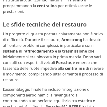
ristrutturato, utilizzando materiali in
titanio
e
programmando la
centralina
per ottimizzarne le
prestazioni.
Le sfide tecniche del restauro
Un progetto di questa portata chiaramente non è privo
di difficoltà. Durante il restauro,
Armstrong
ha dovuto
affrontare problemi complessi, in particolare con il
sistema di raffreddamento
e la
trasmissione
che
inizialmente si era bloccata in prima marcia. Dopo vari
consulti con esperti di veicoli
Porsche
, è emerso che
l’assenza delle ruote impediva alla
centralina
di rilevare
il movimento, complicando ulteriormente il processo di
restauro.
L’assemblaggio finale ha incluso l’integrazione di
componenti aerodinamici all’avanguardia,
contribuendo a un perfetto equilibrio tra estetica e
prestazioni. Alla fine, la
Porsche 911 GT3RS
è stata