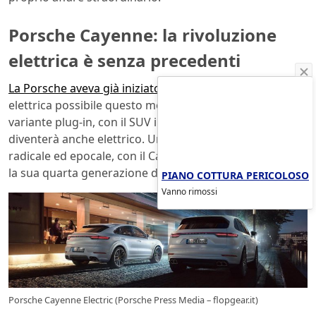
Porsche Cayenne: la rivoluzione
elettrica è senza precedenti
La Porsche aveva già iniziato
a rendere quanto più
elettrica possibile questo modello progettando la
variante plug-in, con il SUV in questione che per il 2026
diventerà anche elettrico. Un cambiamento davvero
radicale ed epocale, con il Cayenne che vola così verso
la sua quarta generazione di automobile.
PIANO COTTURA PERICOLOSO
Vanno rimossi
Porsche Cayenne Electric (Porsche Press Media – flopgear.it)