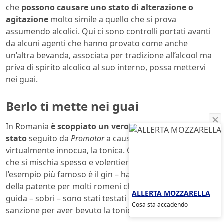
che
possono causare uno stato di alterazione o
agitazione
molto simile a quello che si prova
assumendo alcolici. Qui ci sono controlli portati avanti
da alcuni agenti che hanno provato come anche
un’altra bevanda, associata per tradizione all’alcool ma
priva di spirito alcolico al suo interno, possa mettervi
nei guai.
Berlo ti mette nei guai
In Romania
è scoppiato un vero e proprio caso di
stato
seguito da
Promotor
a causa di una bevanda
virtualmente innocua, la tonica. Questa bevanda amara
che si mischia spesso e volentieri con superalcolici –
l’esempio più famoso è il gin – ha infatti causato il ritiro
della patente per molti romeni che si sono messi alla
ALLERTA MOZZARELLA
guida – sobri – sono stati testati ed hanno ricevuto la
Cosa sta accadendo
sanzione per aver bevuto la tonica.