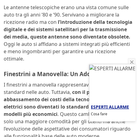
Le antenne telescopiche erano una vista comune sulle
auto tra gli anni ’80 e ’90. Servivano a migliorare la
ricezione radio ma con
l’introduzione della tecnologia
digitale e dei sistemi satellitari per la trasmissione
dei media, queste antenne sono diventate obsolete.
Oggi le auto si affidano a sistemi integrati più efficienti
e meno ingombranti per garantire una ricezione
ottimale.
Finestrini a Manovella: Un Addio al Passato
I finestrini a manovella rappresentavano una volta uno
standard nelle auto. Tuttavia,
con il progressivo
abbassamento dei costi della tecnologia, i finestrini
elettrici sono diventati lo standard anche per i
ESPERTI ALLARME
modelli più economici
. Questo cambio riflette non
Cosa fare
solo una maggiore comodità per gli utenti ma anche
l’evoluzione delle aspettative dei consumatori riguardo
alle funzionalità base delle auto moderne.