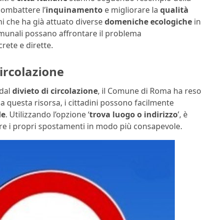
combattere l’
inquinamento
e migliorare la
qualità
i che ha già attuato diverse
domeniche ecologiche
in
unali possano affrontare il problema
rete e dirette.
circolazione
 dal
divieto di circolazione
, il Comune di Roma ha reso
a questa risorsa, i cittadini possono facilmente
de
. Utilizzando l’opzione ‘
trova luogo o indirizzo
’, è
icare i propri spostamenti in modo più consapevole.