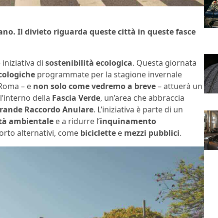
no. Il divieto riguarda queste città in queste fasce
niziativa di
sostenibilità ecologica
. Questa giornata
cologiche
programmate per la stagione invernale
 Roma – e
non solo come vedremo a breve
– attuerà un
ll’interno della
Fascia Verde
, un’area che abbraccia
rande Raccordo Anulare
. L’iniziativa è parte di un
ità ambientale
e a ridurre l’
inquinamento
porto alternativi, come
biciclette
e
mezzi pubblici
.