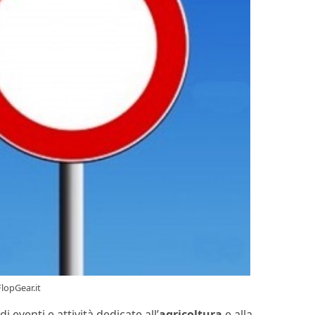
FlopGear.it
i eventi e attività dedicate all’
agricoltura
e alla