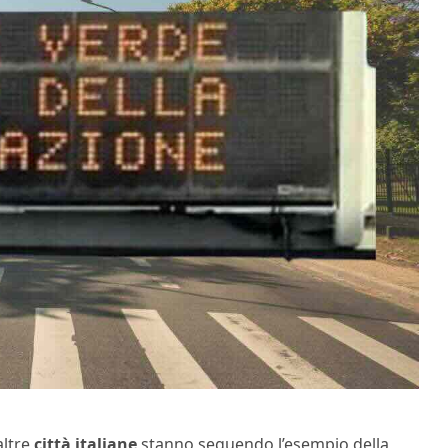
altre
città italiane
stanno seguendo l’esempio della