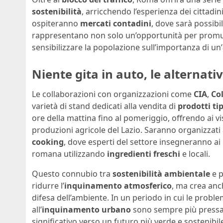
sostenibilità
, arricchendo l’esperienza dei cittadini
ospiteranno
mercati contadini
, dove sarà possibi
rappresentano non solo un’opportunità per promu
sensibilizzare la popolazione sull’importanza di un’
Niente gita in auto, le alternat
Le collaborazioni con organizzazioni come
CIA
,
Col
varietà di stand dedicati alla vendita di
prodotti tip
ore della mattina fino al pomeriggio, offrendo ai vis
produzioni agricole del Lazio. Saranno organizzat
cooking
, dove esperti del settore insegneranno ai
romana utilizzando
ingredienti freschi
e locali.
Questo connubio tra
sostenibilità ambientale
e 
ridurre l’
inquinamento atmosferico
, ma crea an
difesa dell’ambiente. In un periodo in cui le probl
all’
inquinamento urbano
sono sempre più pressan
significativo verso un futuro più verde e sostenibil