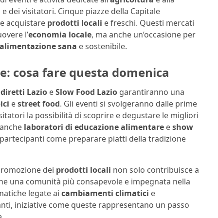
 e dei visitatori. Cinque piazze della Capitale
le acquistare
prodotti locali
e freschi. Questi mercati
overe l’
economia locale
, ma anche un’occasione per
alimentazione sana
e sostenibile.
ive: cosa fare questa domenica
diretti Lazio
e
Slow Food Lazio
garantiranno una
ici
e
street food
. Gli eventi si svolgeranno dalle prime
itatori la possibilità di scoprire e degustare le migliori
i anche
laboratori di educazione alimentare
e
show
 partecipanti come preparare piatti della tradizione
promozione dei
prodotti locali
non solo contribuisce a
che una comunità più consapevole e impegnata nella
ematiche legate ai
cambiamenti climatici
e
ti, iniziative come queste rappresentano un passo
e.