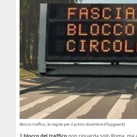
Blocco traffico, le regole per il primo dicembre (Flopgear.it)
Il
blocco del traffico
non riguarda solo Roma, ma 