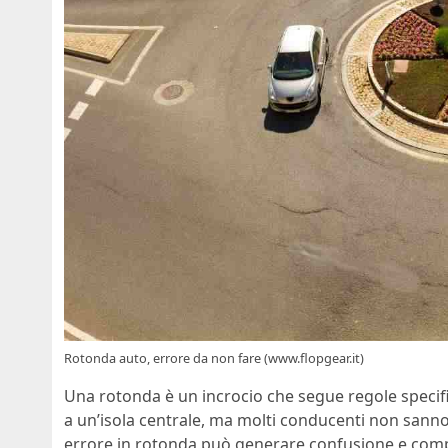
Rotonda auto, errore da non fare (www.flopgear.it)
Una rotonda è un incrocio che segue regole specif
a un’isola centrale, ma molti conducenti non san
errore in rotonda può generare confusione e compo