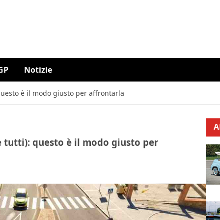
GP
Notizie
questo è il modo giusto per affrontarla
A
 tutti): questo è il modo giusto per