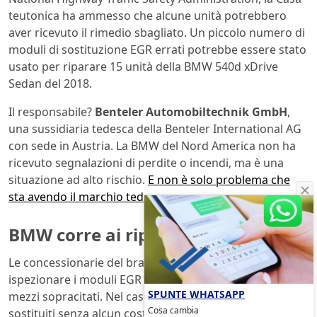
teutonica ha ammesso che alcune unità potrebbero
aver ricevuto il rimedio sbagliato. Un piccolo numero di
moduli di sostituzione EGR errati potrebbe essere stato
usato per riparare 15 unità della BMW 540d xDrive
Sedan del 2018.
Il responsabile?
Benteler Automobiltechnik GmbH
,
una sussidiaria tedesca della Benteler International AG
con sede in Austria. La BMW del Nord America non ha
ricevuto segnalazioni di perdite o incendi, ma è una
situazione ad alto rischio.
E non è solo problema che
sta avendo il marchio tedesco.
BMW corre ai ripari
Le concessionarie del brand bavarese dovranno
ispezionare i moduli EGR e i collettori di aspirazione dei
SPUNTE WHATSAPP
mezzi sopracitati. Nel caso i componenti andranno
Cosa cambia
sostituiti senza alcun costo per i clienti interessati. Un