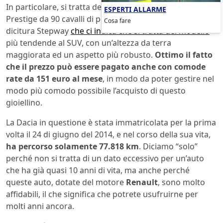
In particolare, si tratta della Sandero 0.9 TCe Stepway
ESPERTI ALLARME
Prestige da 90 cavalli di potenza massima, con la
Cosa fare
dicitura Stepway
che ci indica che si tratta del modello
più tendende al SUV, con un’altezza da terra
maggiorata ed un aspetto più robusto.
Ottimo il fatto
che il prezzo può essere pagato anche con comode
rate da 151 euro al mese
, in modo da poter gestire nel
modo più comodo possibile l’acquisto di questo
gioiellino.
La Dacia in questione è stata immatricolata per la prima
volta il 24 di giugno del 2014, e nel corso della sua vita,
ha percorso solamente 77.818 km
. Diciamo “solo”
perché non si tratta di un dato eccessivo per un’auto
che ha già quasi 10 anni di vita, ma anche perché
queste auto, dotate del motore
Renault
, sono molto
affidabili, il che significa che potrete usufruirne per
molti anni ancora.