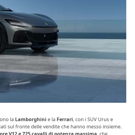
cono la
Lamborghini
e la
Ferrari
, con i SUV Urus e
ati sul fronte delle vendite che hanno messo insieme.
ore V12 e 725 cavalli di potenza massima
, che