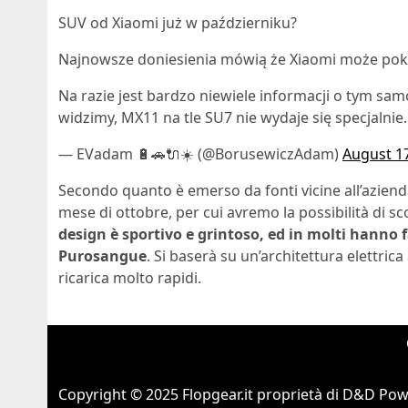
SUV od Xiaomi już w październiku?
Najnowsze doniesienia mówią że Xiaomi może poka
Na razie jest bardzo niewiele informacji o tym s
widzimy, MX11 na tle SU7 nie wydaje się specjalni
— EVadam 🔋🚗🔌☀️ (@BorusewiczAdam)
August 17
Secondo quanto è emerso da fonti vicine all’azienda,
mese di ottobre, per cui avremo la possibilità di sc
design è sportivo e grintoso, ed in molti hanno 
Purosangue
. Si baserà su un’architettura elettric
ricarica molto rapidi.
Copyright © 2025 Flopgear.it proprietà di D&D Powe