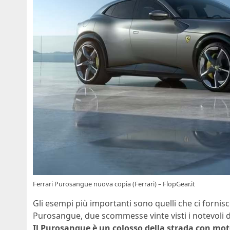
Ferrari Purosangue nuova copia (Ferrari) – FlopGear.it
Gli esempi più importanti sono quelli che ci fornis
Purosangue, due scommesse vinte visti i notevoli d
Il Purosangue è un colosso della strada con mot