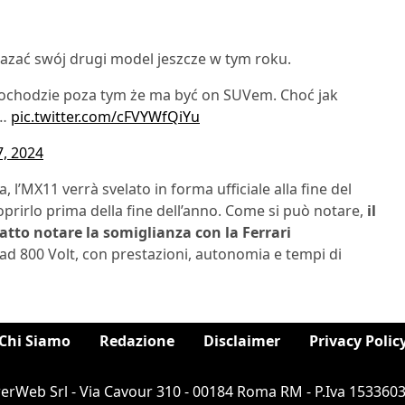
zać swój drugi model jeszcze w tym roku.
amochodzie poza tym że ma być on SUVem. Choć jak
e…
pic.twitter.com/cFVYWfQiYu
, 2024
 l’MX11 verrà svelato in forma ufficiale alla fine del
oprirlo prima della fine dell’anno. Come si può notare,
il
fatto notare la somiglianza con la Ferrari
a ad 800 Volt, con prestazioni, autonomia e tempi di
Chi Siamo
Redazione
Disclaimer
Privacy Polic
rWeb Srl - Via Cavour 310 - 00184 Roma RM - P.Iva 1533603100