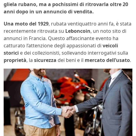
gliela rubano, ma a pochissimi di ritrovarla oltre 20
anni dopo in un annuncio di vendita.
Una moto del 1929
, rubata ventiquattro anni fa, è stata
recentemente ritrovata su
Leboncoin
, un noto sito di
annunci in Francia. Questo affascinante evento ha
catturato l’attenzione degli appassionati di
veicoli
storici
e dei collezionisti, sollevando interrogativi sulla
proprietà
, la
sicurezza
dei beni e il
mercato dell’usato
.