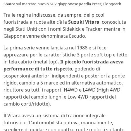
Sbarca sul mercato nuovo SUV giapponese (Media Press) Flopgear.it
Tra le regine indiscusse, da sempre, dei piccoli
fuoristrada a ruote alte c’è la
Suzuki Vitara
, conosciuta
negli Stati Uniti con i nomi Sidekick e Tracker, mentre in
Giappone venne denominata Escudo.
La prima serie venne lanciata nel 1988 e si fece
apprezzare per le caratteristiche 3 porte soft top e tetto
in tela cabrio (metal top)
. Il piccolo fuoristrada aveva
performance di tutto rispetto
, godendo di
sospensioni anteriori indipendenti e posteriori a ponte
rigido, cambio a 5 marce ed in alternativa automatico,
riduttore su tutti i rapporti H4WD e L4WD (High 4WD
rapporti del cambio lunghi e Low 4WD rapporti del
cambio corti/ridotte).
Il Vitara aveva un sistema di trazione integrale
futuristico. L’automobilista poteva, manualmente,
scegliere di guidare con quattro ruote motrici soltanto