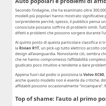
Auto popolari e problemi di affid
Secondo l’indagine, che ha esaminato oltre 300.000 v
modelli più popolari hanno mostrato significative 
sorprendente perché, spesso, il pubblico pensa u
conosciute possano soffrire di problemi simili. Tutt
difetti e problemi che possono sorgere durante l’ut
Al quinto posto di questa particolare classifica si
la
Rivian R1T
, un pick-up tutto elettrico accolto c
design all’avanguardia. Nonostante ciò, sembra che
che ne hanno compromesso l’affidabilità complessiv
giudicato poco intuitivo e tendente a dare problem
Appena fuori dal podio si posiziona la
Volvo XC60
,
anche questo modello non è esente da critiche, d
affidabili possono occasionalmente “inciampare”. M
Top of shame: l’auto al primo pos