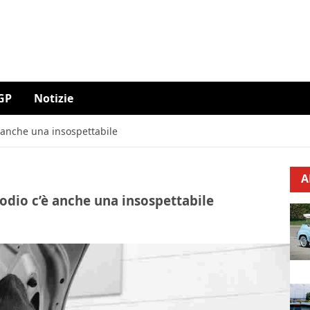
GP
Notizie
è anche una insospettabile
A
podio c’è anche una insospettabile