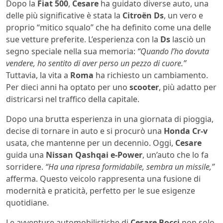
Dopo la
Fiat 500
,
Cesare
ha guidato diverse auto, una
delle più significative è stata la
Citroën Ds
, un vero e
proprio “mitico squalo” che ha definito come una delle
sue vetture preferite. L’esperienza con la
Ds
lasciò un
segno speciale nella sua memoria:
“Quando l’ho dovuta
vendere, ho sentito di aver perso un pezzo di cuore.”
Tuttavia, la vita a
Roma
ha richiesto un cambiamento.
Per dieci anni ha optato per uno
scooter
, più adatto per
districarsi nel traffico della capitale.
Dopo una brutta esperienza in una giornata di pioggia,
decise di tornare in auto e si procurò una
Honda Cr-v
usata, che mantenne per un decennio. Oggi,
Cesare
guida una
Nissan Qashqai e-Power
, un’auto che lo fa
sorridere.
“Ha una ripresa formidabile, sembra un missile,”
afferma. Questo veicolo rappresenta una fusione di
modernità e praticità, perfetto per le sue esigenze
quotidiane.
Le avventure automobilistiche di
Cesare Bocci
non solo