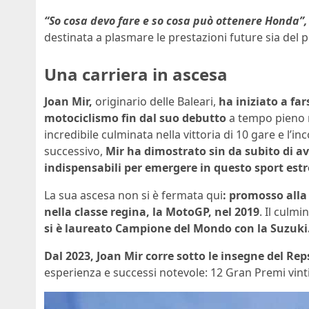
“So cosa devo fare e so cosa può ottenere Honda”,
destinata a plasmare le prestazioni future sia del p
Una carriera in ascesa
Joan Mir,
originario delle Baleari,
ha iniziato a fa
motociclismo fin dal suo debutto
a tempo pieno n
incredibile culminata nella vittoria di 10 gare e 
successivo,
Mir ha dimostrato sin da subito di a
indispensabili per emergere in questo sport es
La sua ascesa non si è fermata qui
: promosso alla
nella classe regina, la MotoGP, nel 2019
. Il culm
si è laureato Campione del Mondo con la Suzuki
Dal 2023, Joan Mir corre sotto le insegne del R
esperienza e successi notevole: 12 Gran Premi vinti