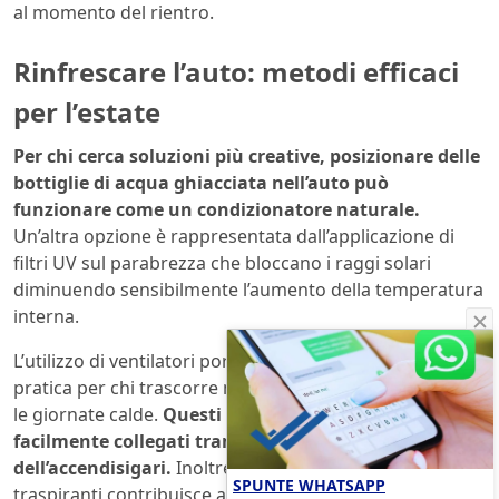
al momento del rientro.
Rinfrescare l’auto: metodi efficaci
per l’estate
Per chi cerca soluzioni più creative, posizionare delle
bottiglie di acqua ghiacciata nell’auto può
funzionare come un condizionatore naturale.
Un’altra opzione è rappresentata dall’applicazione di
filtri UV sul parabrezza che bloccano i raggi solari
diminuendo sensibilmente l’aumento della temperatura
interna.
L’utilizzo di ventilatori portatili offre una soluzione
pratica per chi trascorre molto tempo in auto durante
le giornate calde.
Questi dispositivi possono essere
facilmente collegati tramite USB o alla presa
dell’accendisigari.
Inoltre, indossare abiti leggeri e
SPUNTE WHATSAPP
traspiranti contribuisce a mantenere il corpo fresco