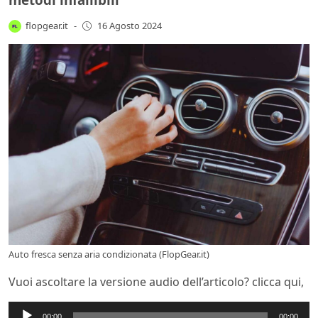
flopgear.it
-
16 Agosto 2024
Auto fresca senza aria condizionata (FlopGear.it)
Vuoi ascoltare la versione audio dell’articolo? clicca qui,
Audio
00:00
00:00