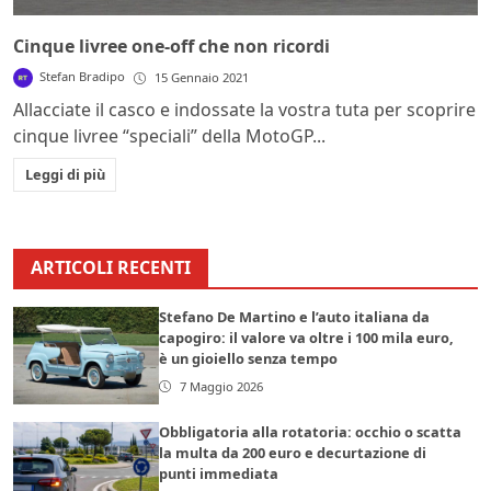
Cinque livree one-off che non ricordi
Stefan Bradipo
15 Gennaio 2021
Allacciate il casco e indossate la vostra tuta per scoprire
cinque livree “speciali” della MotoGP...
Leggi di più
ARTICOLI RECENTI
Stefano De Martino e l’auto italiana da
capogiro: il valore va oltre i 100 mila euro,
è un gioiello senza tempo
7 Maggio 2026
Obbligatoria alla rotatoria: occhio o scatta
la multa da 200 euro e decurtazione di
punti immediata