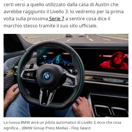
certi versi a quello utilizzato dalla casa di Austin che
avrebbe raggiunto il Livello 3: lo vedremo per la prima
volta sulla prossima
Serie 7
a sentire cosa dice il
marchio stesso tramite il suo sito ufficiale.
La nuova BMW avrà un pilota automatico di Livello 3, ecco che cosa
significa… (BMW Group Press Media) – Flop Gear.it