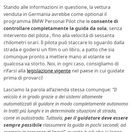
Stando alle informazioni in questione, la vettura
venduta in Germania avrebbe come optional il
programma BMW Personal Pilot che le
consente di
controllare completamente la guida da sola
, senza
intervento del pilota , fino alla velocità di sessanta
chilometri orari. Il pilota può staccare lo sguardo dalla
strada e godersi un film o un libro, a patto che sia
comunque pronto a mettere mano al volante se
qualcosa va storto. Noi, in ogni caso, consigliamo di
rifarsi alla
legislazione vigente
nel paese in cui guidate
prima di provarci!
Lasciamo la parola all’azienda stessa comunque:
“Il
veicolo è in grado grazie a dei sistemi altamente
automatizzati di guidare in modo completamente autonomo
in tratti più lunghi e in determinate situazioni di strada,
come in autostrada. Tuttavia,
per il guidatore deve essere
sempre possibile
riassumere la guida in pochi secondi, ad
esempio in presenza di lavori”,
questo è ciò che si legge