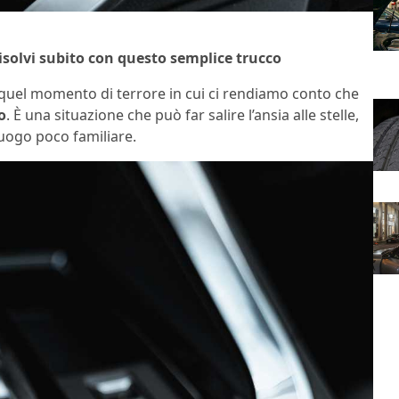
isolvi subito con questo semplice trucco
o quel momento di terrore in cui ci rendiamo conto che
o
. È una situazione che può far salire l’ansia alle stelle,
luogo poco familiare.