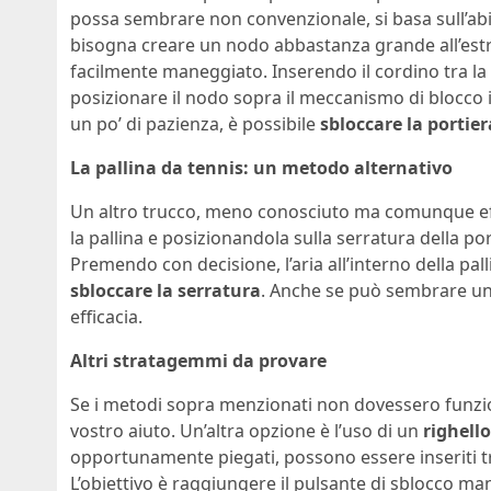
possa sembrare non convenzionale, si basa sull’abi
bisogna creare un nodo abbastanza grande all’est
facilmente maneggiato. Inserendo il cordino tra la p
posizionare il nodo sopra il meccanismo di blocco i
un po’ di pazienza, è possibile
sbloccare la portier
La pallina da tennis: un metodo alternativo
Un altro trucco, meno conosciuto ma comunque eff
la pallina e posizionandola sulla serratura della por
Premendo con decisione, l’aria all’interno della pa
sbloccare la serratura
. Anche se può sembrare un 
efficacia.
Altri stratagemmi da provare
Se i metodi sopra menzionati non dovessero funzio
vostro aiuto. Un’altra opzione è l’uso di un
righello
opportunamente piegati, possono essere inseriti tra
L’obiettivo è raggiungere il pulsante di sblocco ma