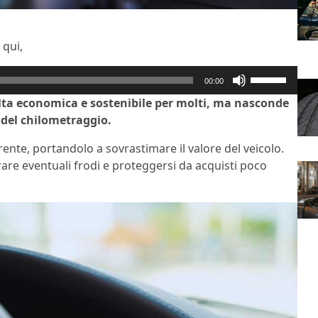
 qui,
Usa
00:00
i
lta economica e sostenibile per molti, ma nasconde
tasti
 del chilometraggio.
freccia
su/giù
irente, portandolo a sovrastimare il valore del veicolo.
per
re eventuali frodi e proteggersi da acquisti poco
aumentare
o
diminuire
il
volume.