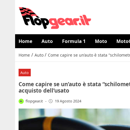
Home
Auto
Formula 1
Moto
Moto
/
/
Home
Auto
Come capire se un’auto è stata “schilometra
Auto
Come capire se un’auto è stata “schilometr
acquisto dell’usato
flopgear.it
-
19 Agosto 2024