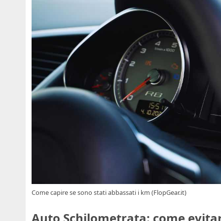
Come capire se sono stati abbassati i km (FlopGear.it)
Auto Schilometrata: come evitar