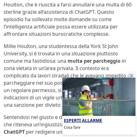
Houlton, che è riuscita a farsi annullare una multa di 60
sterline grazie all’assistenza di ChatGPT. Questo
episodio ha sollevato molte domande su come
l’intelligenza artificiale possa essere utilizzata per
affrontare situazioni burocratiche complesse.
Millie Houlton, una studentessa della York St John
University, si è trovata in una situazione piuttosto
comune ma fastidiosa: una
multa per parcheggio
in
zona vietata in un’area privata. Il contesto era
complicato da lavori stradali che le avevano impedito di
parcheggiare nel suo posto usuale. Nonostante avesse
un regolare permesso, si è vista costretta a seguire le
indicazioni di un vigile urbano, finendo comunque con
una sanzione per divieto di sosta.
Sentendosi nel giusto e determinata a contestare quella
ESPERTI ALLARME
che riteneva un’ingiustizia, Millie ha deciso di ricorrere a
Cosa fare
ChatGPT
per redigere una lettera al consiglio comunale