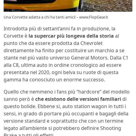
Una Corvette adatta a chi ha tanti amici! – www.FlopGear.it
Introdotta più di settant’anni fa in produzione, la
Corvette è
la supercar più longeva della storia
al
punto che da essere prodotta da Chevrolet
direttamente ha finito per costituire un marchio a se
stante nel più vasto universo General Motors. Dalla C1
alla C8, ultima auto in ordine cronologico ad essere
presentata nel 2020, ogni belva su ruote di questa
gamma ha conosciuto un enorme successo.
Quello che nemmeno i fans più “hardcore” del modello
sanno però è
che esistono delle versioni familiari
di
questo bolide. Ebbene si, auto station wagon in tutti i
sensi, in grado di portare più occupanti e bagagli della
versione standard e soprattutto che con un termine
legato all’ambiente si potrebbero definire Shooting
Brake a tutti gli effetti.