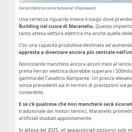
Ferrari Elettrica come funziona? (FlopGear.it)
Una certezza riguarda invece il luogo dove prenderà
Building nel cuore di Maranello.
Questo impianto 
tanto attesa vettura elettrica ma anche quella dell
Con una capacità produttiva destinata ad aumentar
appresta a diventare ancora più centrale nell’un
Nonostante manchino ancora alcuni mesi al lancio uffi
prima Ferrari elettrica dovrebbe superare i 500mila 
gamma del Cavallino Rampante. Un prezzo elevato m
senza precedenti sia in termini di prestazioni sia
sostenibile.
E se c’è qualcosa che non mancherà sarà sicura
tradizionale dei motori termici, Maranello promette
artificiali studiati appositamente.
In attesa del 2025, gli appassionati possono solo 