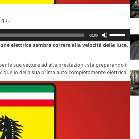
 qui,
Usa
00:00
i
e elettrica sembra correre alla velocità della luce,
tasti
freccia
su/giù
er le sue vetture ad alte prestazioni, sta preparando il
per
 quello della sua prima auto completamente elettrica.
aumentare
o
diminuire
il
volume.