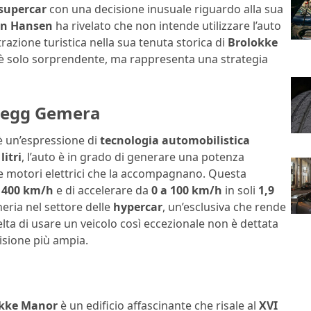
supercar
con una decisione inusuale riguardo alla sua
en Hansen
ha rivelato che non intende utilizzare l’auto
razione turistica nella sua tenuta storica di
Brolokke
 è solo sorprendente, ma rappresenta una strategia
gsegg Gemera
è un’espressione di
tecnologia automobilistica
litri
, l’auto è in grado di generare una potenza
e motori elettrici che la accompagnano. Questa
i
400 km/h
e di accelerare da
0 a 100 km/h
in soli
1,9
eria nel settore delle
hypercar
, un’esclusiva che rende
elta di usare un veicolo così eccezionale non è dettata
visione più ampia.
okke Manor
è un edificio affascinante che risale al
XVI