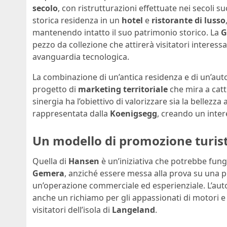
secolo
, con ristrutturazioni effettuate nei secoli su
storica residenza in un
hotel
e
ristorante di lusso
mantenendo intatto il suo patrimonio storico. La
G
pezzo da collezione che attirerà visitatori interess
avanguardia tecnologica.
La combinazione di un’antica residenza e di un’au
progetto di
marketing territoriale
che mira a cattu
sinergia ha l’obiettivo di valorizzare sia la bellezz
rappresentata dalla
Koenigsegg
, creando un intere
Un modello di promozione turist
Quella di
Hansen
è un’iniziativa che potrebbe fun
Gemera
, anziché essere messa alla prova su una p
un’operazione commerciale ed esperienziale. L’aut
anche un richiamo per gli appassionati di motori e c
visitatori dell’isola di
Langeland
.