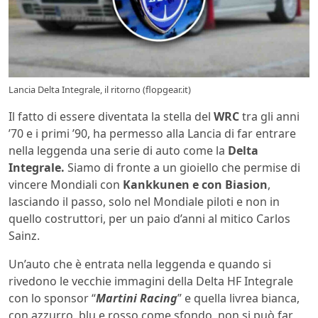
Lancia Delta Integrale, il ritorno (flopgear.it)
Il fatto di essere diventata la stella del
WRC
tra gli anni
’70 e i primi ’90, ha permesso alla Lancia di far entrare
nella leggenda una serie di auto come la
Delta
Integrale.
Siamo di fronte a un gioiello che permise di
vincere Mondiali con
Kankkunen e con Biasion
,
lasciando il passo, solo nel Mondiale piloti e non in
quello costruttori, per un paio d’anni al mitico Carlos
Sainz.
Un’auto che è entrata nella leggenda e quando si
rivedono le vecchie immagini della Delta HF Integrale
con lo sponsor “
Martini Racing
” e quella livrea bianca,
con azzurro, blu e rosso come sfondo, non si può far