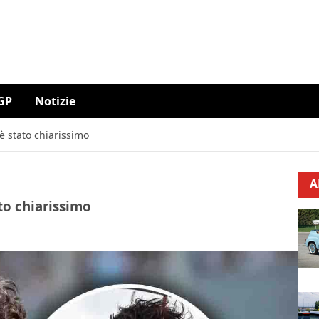
GP
Notizie
è stato chiarissimo
A
to chiarissimo