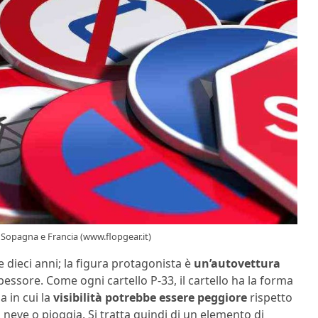
a Sopagna e Francia (www.flopgear.it)
e dieci anni; la figura protagonista è
un’autovettura
spessore. Come ogni cartello P-33, il cartello ha la forma
a in cui la
visibilità potrebbe essere peggiore
rispetto
neve o pioggia. Si tratta quindi di un elemento di