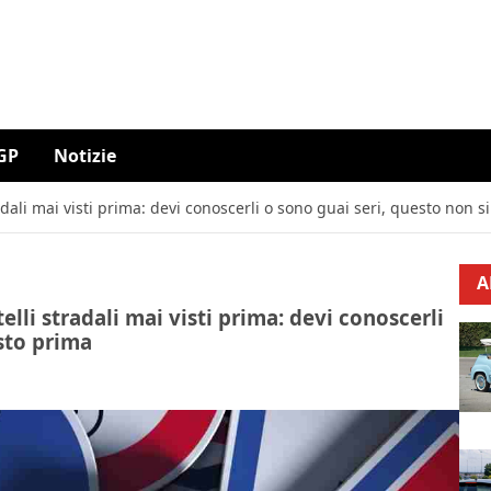
GP
Notizie
adali mai visti prima: devi conoscerli o sono guai seri, questo non s
A
elli stradali mai visti prima: devi conoscerli
isto prima