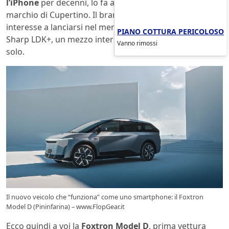
l’iPhone
per decenni, lo fa ancora, collaborando con il
marchio di Cupertino. Il brand di recente ha espresso
interesse a lanciarsi nel mercato delle auto lanciando lo
PIANO COTTURA PERICOLOSO
Sharp LDK+, un mezzo interessante e moderno. Ma non
Vanno rimossi
solo.
Il nuovo veicolo che “funziona” come uno smartphone: il Foxtron
Model D (Pininfarina) – www.FlopGear.it
Ecco quindi a voi la
Foxtron Model D
, prima vettura