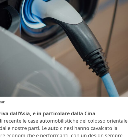
ear
riva dall’Asia, e in particolare dalla Cina
.
i recente le case automobilistiche del colosso orientale
lle nostre parti. Le auto cinesi hanno cavalcato la
ture economiche e performanti, con un design sempre