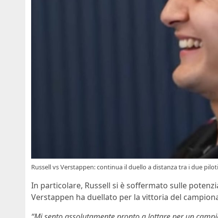
Russell vs Verstappen: continua il duello a distanza tra i due pilo
In particolare, Russell si è soffermato sulle potenzi
Verstappen ha duellato per la vittoria del campionat
“Mi sento assolutamente pronto a lottare per un campi