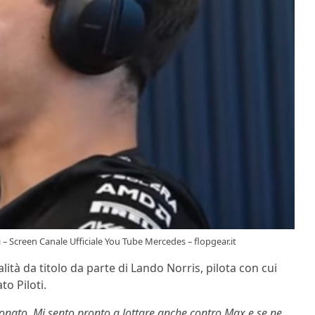
ti – Screen Canale Ufficiale You Tube Mercedes – flopgear.it
alità da titolo da parte di Lando Norris, pilota con cui
o Piloti.
onato. Mi sento pronto a lottare anche contro Max e se ne