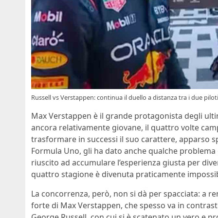
Russell vs Verstappen: continua il duello a distanza tra i due pilo
Max Verstappen è il grande protagonista degli ultim
ancora relativamente giovane, il quattro volte cam
trasformare in successi il suo carattere, apparso spi
Formula Uno, gli ha dato anche qualche problema d
riuscito ad accumulare l’esperienza giusta per diven
quattro stagione è divenuta praticamente impossib
La concorrenza, però, non si dà per spacciata: a re
forte di Max Verstappen, che spesso va in contrasto c
George Russell, con cui si è scatenato un vero e pro