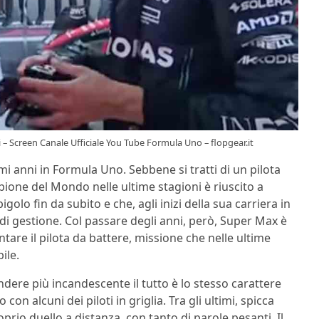
ti – Screen Canale Ufficiale You Tube Formula Uno – flopgear.it
i anni in Formula Uno. Sebbene si tratti di un pilota
pione del Mondo nelle ultime stagioni è riuscito a
golo fin da subito e che, agli inizi della sua carriera in
i gestione. Col passare degli anni, però, Super Max è
tare il pilota da battere, missione che nelle ultime
ile.
ndere più incandescente il tutto è lo stesso carattere
on alcuni dei piloti in griglia. Tra gli ultimi, spicca
prio duello a distanza, con tanto di parole pesanti. Il