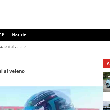
GP
Notizie
azioni al veleno
A
i al veleno