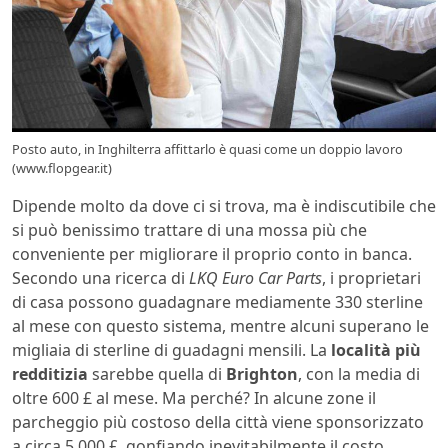
Posto auto, in Inghilterra affittarlo è quasi come un doppio lavoro
(www.flopgear.it)
Dipende molto da dove ci si trova, ma è indiscutibile che
si può benissimo trattare di una mossa più che
conveniente per migliorare il proprio conto in banca.
Secondo una ricerca di
LKQ Euro Car Parts
, i proprietari
di casa possono guadagnare mediamente 330 sterline
al mese con questo sistema, mentre alcuni superano le
migliaia di sterline di guadagni mensili. La
località più
redditizia
sarebbe quella di
Brighton
, con la media di
oltre 600 £ al mese. Ma perché? In alcune zone il
parcheggio più costoso della città viene sponsorizzato
a circa 5.000 £, gonfiando inevitabilmente il costo