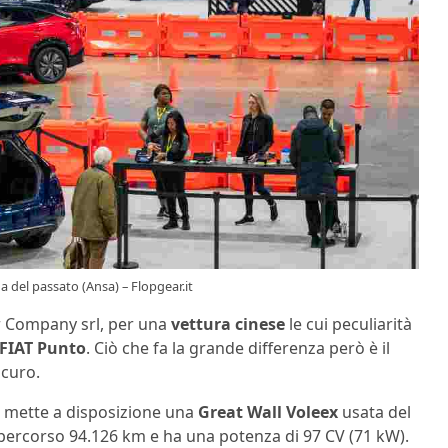
 del passato (Ansa) – Flopgear.it
r Company srl, per una
vettura cinese
le cui peculiarità
FIAT Punto
. Ciò che fa la grande differenza però è il
icuro.
ia mette a disposizione una
Great Wall Voleex
usata del
percorso 94.126 km e ha una potenza di 97 CV (71 kW).