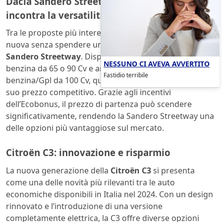
Dacia Sandero Streetway: l’accessibilità
incontra la versatilità
Tra le proposte più interessanti per chi cerca un’auto
nuova senza spendere una fortuna, troviamo la
Dacia
Sandero Streetway
. Disponibile con motorizzazioni
NESSUNO CI AVEVA AVVERTITO
benzina da 65 o 90 Cv e anche in versione bifuel
Fastidio terribile
benzina/Gpl da 100 Cv, questa vettura si distingue per il
suo prezzo competitivo. Grazie agli incentivi
dell’Ecobonus, il prezzo di partenza può scendere
significativamente, rendendo la Sandero Streetway una
delle opzioni più vantaggiose sul mercato.
Citroën C3: innovazione e risparmio
La nuova generazione della
Citroën C3
si presenta
come una delle novità più rilevanti tra le auto
economiche disponibili in Italia nel 2024. Con un design
rinnovato e l’introduzione di una versione
completamente elettrica, la C3 offre diverse opzioni