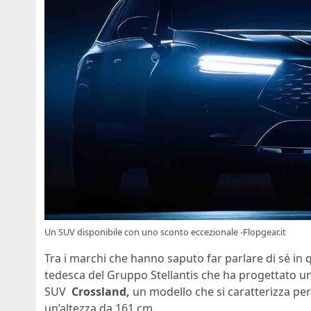
Un SUV disponibile con uno sconto eccezionale -Flopgear.it
Tra i marchi che hanno saputo far parlare di sé in
tedesca del Gruppo Stellantis che ha progettato una s
SUV
Crossland,
un modello che si caratterizza pe
un’altezza da 161 cm.