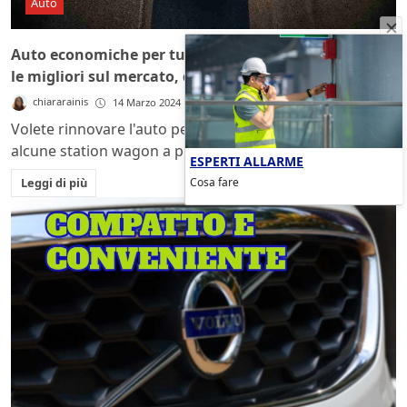
Auto
Auto economiche per tutta la famiglia: queste sono
le migliori sul mercato, quante occasioni ora
chiararainis
14 Marzo 2024
Volete rinnovare l'auto per le gite in famiglia? Ecco
alcune station wagon a prezzo contenuto...
ESPERTI ALLARME
Cosa fare
Leggi di più